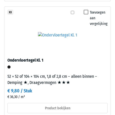
voor
ontlasting
een
Toevoegen
XX
(BS
gelijkmatig,
aan
7188)
vergelijking
fijn
gestructureerd
en
compact
oppervlak.
/ 5
Voor
Ondervloertegel Kl. 1
zwarte
en
antracietkleurige
52 × 52 of 104 × 104 cm, 1,8 of 2,8 cm – alleen binnen –
De
uitvoeringen
Demping ★, Draagvermogen ★★★
druksterkte
wordt
€ 9,80 / Stuk
van
een
€ 36,30 / m²
een
transparant
materiaal
bindmiddel
Product bekijken
beschrijft
gebruikt,