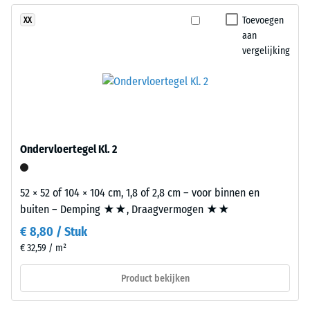
puntbelastingen.
op
Toevoegen
XX
Dergelijke
elke
aan
belastingen
zijde
vergelijking
kunnen
van
ontstaan
een
door
andere
bijvoorbeeld
plaat
schoenen
worden
met
geplaatst.
Ondervloertegel Kl. 2
hoge
De
hakken,
verzahning
52 × 52 of 104 × 104 cm, 1,8 of 2,8 cm – voor binnen en
meubelpoten,
grijpt
buiten – Demping ★★, Draagvermogen ★★
plantenbakken
nauwkeurig
op
in
€ 8,80 / Stuk
wielen
elkaar
€ 32,59 / m²
of
en
Product bekijken
de
vormt
voeten
een