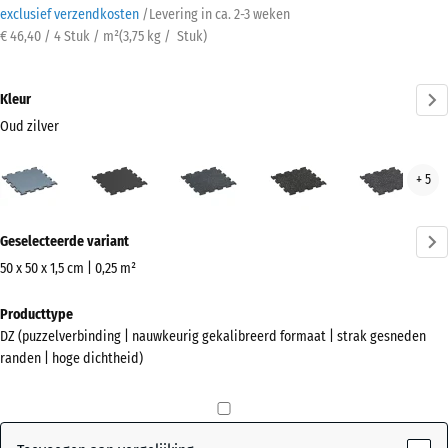
exclusief verzendkosten
/
Levering in ca.
2-3 weken
€ 46,40 / 4 Stuk / m²
(
3,75
kg
/ Stuk)
Kleur
Oud zilver
Oud
Antraciet
Licht
Licht
Lich
+ 5
zilver
blauw
Geel
Grijs
(active)
gespikkeld
Gesprenkelde
Gesp
Meer
Geselecteerde variant
informatie
over
50 x 50 x 1,5 cm | 0,25 m²
de
Afmetingen
Producttype
kleuren?
voor
DZ (puzzelverbinding | nauwkeurig gekalibreerd formaat | strak gesneden
verzending
Kleurenpalet
randen | hoge dichtheid)
530
weergeven
x
Oud
530
(active)
zilver
x