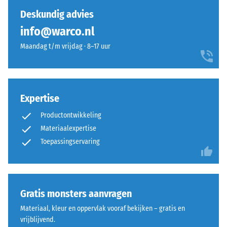
van
gedrukt.
Deskundig advies
de
De
onderzijde
info@warco.nl
resulterende
indringingsdiepte
Maandag t/m vrijdag · 8–17 uur
wordt
direct
De
na
onderzijde
het
Expertise
is
aanbrengen
Productontwikkeling
vlak
van
Materiaalexpertise
en
de
Toepassingservaring
heeft
belasting
geen
gemeten
structuur.
en
Het
vervolgens
product
op
Gratis monsters aanvragen
rust
regelmatige
Materiaal, kleur en oppervlak vooraf bekijken – gratis en
met
tijdstippen
vrijblijvend.