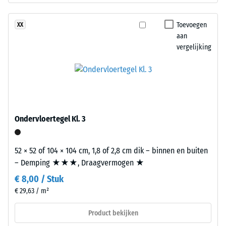
de
terwijl
weerstand
gekleurde
Toevoegen
XX
tegen
varianten
aan
lokale
een
vergelijking
belasting.
gepigmenteerd
Het
bindmiddel
geeft
krijgen.
aan
in
Installatie
welke
–
Ondervloertegel Kl. 3
mate
Verwerking
het
–
materiaal
52 × 52 of 104 × 104 cm, 1,8 of 2,8 cm dik – binnen en buiten
Montage
vervormt
– Demping ★★★, Draagvermogen ★
wanneer
€ 8,00 / Stuk
een
€ 29,63 / m²
bepaalde
kracht
Product bekijken
wordt