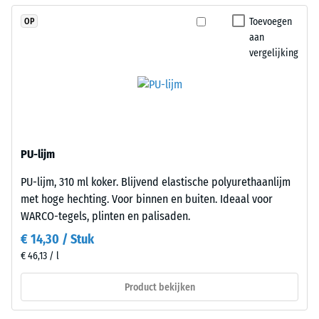
van
stevige,
diverse
plaatsstabiele
Toevoegen
OP
apparaten.
verbinding.
aan
De
vergelijking
Omdat
druksterkte
de
wordt
randen
bepaald
loodrecht
met
zijn
de
gesneden
PU-lijm
testmethode
–
volgens
zonder
PU-lijm, 310 ml koker. Blijvend elastische polyurethaanlijm
BS
voeg
met hoge hechting. Voor binnen en buiten. Ideaal voor
7188:1998.
–
WARCO-tegels, plinten en palisaden.
Een
ontstaat
€ 14,30 / Stuk
testlichaam
slechts
€ 46,13 / l
met
een
een
nauwelijks
Product bekijken
oppervlak
zichtbare
van
haarvoeg.