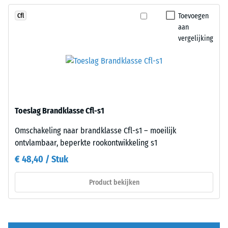
100
Bij
Toevoegen
Cfl
mm²
gelijk
aan
(gelijk
kleurdesign
vergelijking
aan
zijn
1
de
cm²)
platen
wordt
nauwelijks
met
herkenbaar;
een
de
Toeslag Brandklasse Cfl-s1
kracht
oppervlakte
van
maakt
Omschakeling naar brandklasse Cfl-s1 – moeilijk
1000
een
ontvlambaar, beperkte rookontwikkeling s1
N
doorlopend
€ 48,40 / Stuk
(ongeveer
en
105
uniform
Product bekijken
kg)
beeld.
op
een
Structuur
materiaalmonster