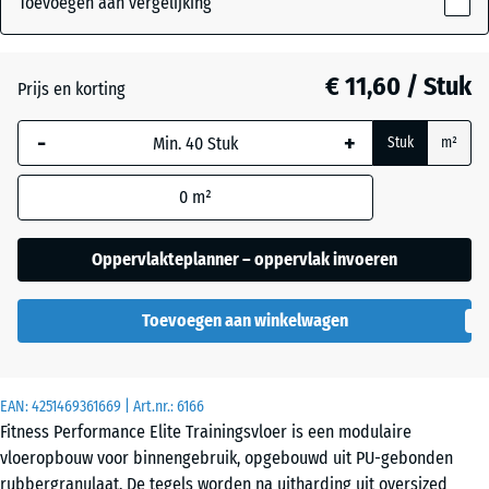
Toevoegen aan vergelijking
15
mm
Antraciet
- € 2,30
€ 11,60 / Stuk
Prijs en korting
De geselecteerde,
blauw omlijnde
-
+
Stuk
m²
afmeting wordt
Licht
gebruikt voor de
blauw
- € 0,50
0
m²
behoefteberekening
gespikkeld
(tenzij anders
aangegeven in de
Oppervlakteplanner – oppervlak invoeren
productgegevens).
Licht Geel
- € 0,50
Gesprenkelde
Toevoegen aan winkelwagen
50
x
50
Licht Grijs
x
EAN:
4251469361669
| Art.nr.:
6166
- € 0,50
Gespeckeld
1,5
Fitness Performance Elite Trainingsvloer is een modulaire
cm
vloeropbouw voor binnengebruik, opgebouwd uit PU-gebonden
|
rubbergranulaat. De tegels worden na uitharding uit oversized