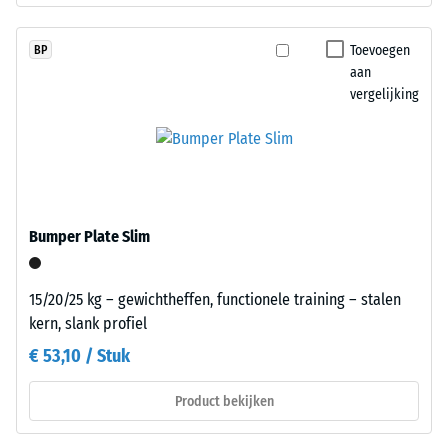
uitgeoefend.
De
Een
platen
Toevoegen
BP
geringe
worden
aan
indringingsdiepte
nauwkeurig
vergelijking
duidt
uit
op
een
een
groter
hoge
formaat
druksterkte,
gesneden,
terwijl
waarbij
Bumper Plate Slim
een
de
grotere
puzzelverzahning
indringingsdiepte
15/20/25 kg – gewichtheffen, functionele training – stalen
aan
wijst
kern, slank profiel
de
op
randen
€ 53,10 / Stuk
een
ontstaat.
lagere
Elke
Product bekijken
weerstand
zijde
tegen
kan